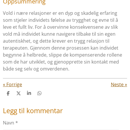
Oppsummering
Vold i nære relasjoner er en dyp og skadelig erfaring
som stjeler individets følelse av trygghet og evne til å
leve et fullt liv. For å overvinne konsekvensene av slik
vold må individet kunne navigere tilbake til sin egen
autentiskhet, og dette krever en trygg relasjon til
terapeuten. Gjennom denne prosessen kan individet
begynne å helbrede, slippe de kompenserende rollene
som de har utviklet, og gjenopprette sin kontakt med
både seg selv og omverdenen.
«
Forrige
Neste
»
D
D
D
D
e
e
e
e
l
l
l
l
Legg til kommentar
e
Navn *