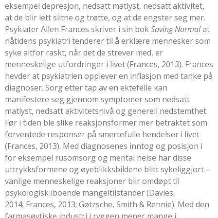
eksempel depresjon, nedsatt matlyst, nedsatt aktivitet,
at de blir lett slitne og trøtte, og at de engster seg mer.
Psykiater Allen Frances skriver i sin bok
Saving Normal
at
nåtidens psykiatri tenderer til å erklære mennesker som
syke altfor raskt, når det de strever med, er
menneskelige utfordringer i livet (
Frances, 2013
). Frances
hevder at psykiatrien opplever en inflasjon med tanke på
diagnoser. Sorg etter tap av en ektefelle kan
manifestere seg gjennom symptomer som nedsatt
matlyst, nedsatt aktivitetsnivå og generell nedstemthet.
Før i tiden ble slike reaksjonsformer mer betraktet som
forventede responser på smertefulle hendelser i livet
(
Frances, 2013
). Med diagnosenes inntog og posisjon i
for eksempel rusomsorg og mental helse har disse
uttrykksformene og øyeblikksbildene blitt sykeliggjort –
vanlige menneskelige reaksjoner blir omdøpt til
psykologisk iboende mangeltilstander (
Davies,
2014
;
Frances, 2013
;
Gøtzsche, Smith & Rennie
). Med den
farmasøytiske industri i ryggen mener mange i