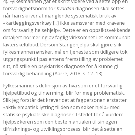
4). Fylkesmannen går et skritt videre ved å sette opp en
forsvarlighetsnorm for
hvordan
diagnosen skal settes,
når han skriver at manglende systematisk bruk av
«kartleggingsverktøy [...] ikke samsvarer med kravene
om forsvarlig helsehjelp». Dette er en oppsiktsvekkende
detaljert normering av faglig virksomhet i et kommunalt
lavterskeltilbud. Dersom Stangehjelpa skal gjøre slik
fylkesmannen ønsker, må en tjeneste som tidligere tok
utgangspunkt i pasientens fremstilling av problemet
sitt, nå stille en psykiatrisk diagnose for å kunne gi
forsvarlig behandling (
Aarre, 2018, s. 12–13
).
Fylkesmannens definisjon av hva som er et forsvarlig
hjelpetilbud og tilnærming, blir for meg problematisk.
Slik jeg forstår det krever det at fagpersonen erstatter
«aktiv empatisk lytting til den som søker hjelp» med
statiske psykiatriske diagnoser. I stedet for å vurdere
hjelpsøkeren som den beste manualen til sin egen
tilfrisknings- og utviklingsprosess, blir det å sette en