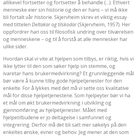
allikevel fortsetter og fortsetter å behandle (…). Ethvert
menneske eier sin historie og den er hans – vi må ikke
bli fortalt vår historie. Skjervheim skrev et viktig essay
med tittelen
Deltakar og tilskodar
(
Skjervheim, 1957
). Her
oppfordrer han oss til filosofisk undring over tilværelsen
og menneskene – og til å forstå at alle mennesker har
ulike sider.
Hvordan skal vi vite at hjelpen som tilbys, er riktig, hvis vi
ikke lytter til den som søker hjelp sin stemme, og
ivaretar hans brukermedvirkning? Et grunnleggende mål
bør være å kunne tilby gode hjelpetjenester for den
enkelte. For å lykkes med det må vi sette oss kvalitative
mål for disse hjelpetjenestene. Som hjelpeyter bør vi ha
et mål om økt brukermedvirkning i utvikling og
gjennomføring av hjelpetjenester. Målet med
hjelpetilbudene er jo deltagelse i samfunnet og
integrering. Derfor må det bli satt mer søkelys på den
enkeltes ønske, evner og behov. Jeg mener at den som