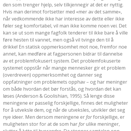
den som trenger hjelp, selv tilkjennegir at det er nyttig.
Hvis man derimot fortsetter med «mer av det samme»,
når vedkommende ikke har interesse av dette eller ikke
føler seg komfortabel, vil man ikke komme noen vei. Det
kan se ut som mange fagfolk tenderer til ikke bare å ville
føre hesten til vannet, men også vil tvinge den til å
drikke! En statisk oppmerksomhet mot noe, fremfor noe
annet, kan medføre at fagpersonen bidrar til dannelse
av et problemfokusert system. Det problemfokuserte
systemet oppstår når mange mennesker gir et problem
(overdreven) oppmerksomhet og danner seg
oppfatninger om problemets opphav – og har meninger
om både hvordan det bør forstås, og hvordan det kan
løses (
Anderson & Goolishian, 1995
). Så lenge disse
meningene er passelig forskjellige, finnes det muligheter
for å utveksle dem, og når de utveksles, utvikler det seg
nye ideer. Men dersom meningene er
for
forskjellige, er
muligheten stor for at de som har
for
ulike meninger,
slutter å lytte til hverandre. Da stopper samtalen opp,