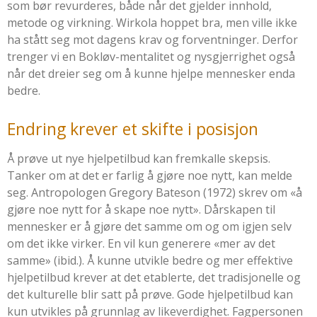
som bør revurderes, både når det gjelder innhold,
metode og virkning. Wirkola hoppet bra, men ville ikke
ha stått seg mot dagens krav og forventninger. Derfor
trenger vi en Bokløv-mentalitet og nysgjerrighet også
når det dreier seg om å kunne hjelpe mennesker enda
bedre.
Endring krever et skifte i posisjon
Å prøve ut nye hjelpetilbud kan fremkalle skepsis.
Tanker om at det er farlig å gjøre noe nytt, kan melde
seg. Antropologen
Gregory Bateson (1972)
skrev om «å
gjøre noe nytt for å skape noe nytt». Dårskapen til
mennesker er å gjøre det samme om og om igjen selv
om det ikke virker. En vil kun generere «mer av det
samme» (ibid.). Å kunne utvikle bedre og mer effektive
hjelpetilbud krever at det etablerte, det tradisjonelle og
det kulturelle blir satt på prøve. Gode hjelpetilbud kan
kun utvikles på grunnlag av likeverdighet. Fagpersonen