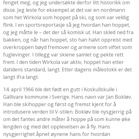
fenget meg, og jeg undersøkte derfor litt historikk om
disse. Jeg leste for eksempel at det var en nordmann
som het Wirkola som hoppet på ski, og som var veldig
flink. I en sportsreportasje så jeg hvordan han hoppet,
og jeg måtte le – det der så komisk ut. Han skled ned fra
bakken, og når han hoppet, sto han halvt oppreist med
overkroppen bøyd fremover og armene som viftet som
fuglevinger. I tillegg var skiene samlet og pekte rett
frem. I den tiden Wirkola var aktiv, hoppet han etter
datidens standard, langt. Etter dagens målestokk er det
langt ifra langt.
14. april 1966 ble det født en gutt i Koskullskulle i
Gällivare kommune i Sverige. Hans navn var Jan Bokløv.
Han ble skihopper og først og fremst kjent for å
introdusere verden til V-stilen. Bokløv ble nysgjerrig på
om det fantes andre måter å hoppe på som kunne øke
lengden og med det opplevelsen av å fly. Hans
nysgjerrighet åpnet øynene hans for hvordan