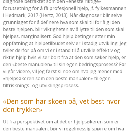
diagnose betraktet som den «eneste riktige»
forutsetning for å få profesjonell hjelp, jf. fylkesmannen
i Hedmark, 2017 (
Hertz, 2013
). Når diagnoser blir selve
grunnlaget for å definere hva som skal til for å gi den
beste hjelpen, blir viktigheten av å lytte til den som skal
hjelpes, marginalisert. God hjelp betinger etter min
oppfatning at hjelpetilbudet selv er i stadig utvikling. Jeg
tviler derfor på om vi er i stand til å utvikle effektiv og
riktig hjelp hvis vi ser bort fra at den som søker hjelp, er
den «beste manualen» til sin egen bedringsprosess? Før
vi går videre, vil jeg først si noe om hva jeg mener med
«hjelpsøkeren som den beste manualen» til egen
tilfrisknings- og utviklingsprosess.
«Den som har skoen på, vet best hvor
den trykker»
Ut fra perspektivet om at det er hjelpsøkeren som er
den beste manualen, bør vi regelmessig spørre om hva