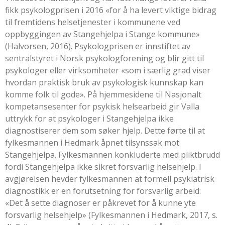
fikk psykologprisen i 2016 «for å ha levert viktige bidrag
til fremtidens helsetjenester i kommunene ved
oppbyggingen av Stangehjelpa i Stange kommune»
(
Halvorsen, 2016
). Psykologprisen er innstiftet av
sentralstyret i Norsk psykologforening og blir gitt til
psykologer eller virksomheter «som i særlig grad viser
hvordan praktisk bruk av psykologisk kunnskap kan
komme folk til gode». På hjemmesidene til Nasjonalt
kompetansesenter for psykisk helsearbeid gir Valla
uttrykk for at psykologer i Stangehjelpa ikke
diagnostiserer dem som søker hjelp. Dette førte til at
fylkesmannen i Hedmark åpnet tilsynssak mot
Stangehjelpa. Fylkesmannen konkluderte med pliktbrudd
fordi Stangehjelpa ikke sikret forsvarlig helsehjelp. I
avgjørelsen hevder fylkesmannen at formell psykiatrisk
diagnostikk er en forutsetning for forsvarlig arbeid:
«Det å sette diagnoser er påkrevet for å kunne yte
forsvarlig helsehjelp» (Fylkesmannen i Hedmark, 2017, s.