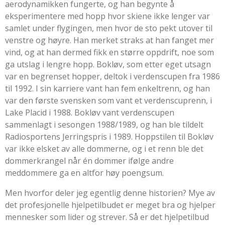
aerodynamikken fungerte, og han begynte å
eksperimentere med hopp hvor skiene ikke lenger var
samlet under flygingen, men hvor de sto pekt utover til
venstre og høyre. Han merket straks at han fanget mer
vind, og at han dermed fikk en større oppdrift, noe som
ga utslag i lengre hopp. Bokløv, som etter eget utsagn
var en begrenset hopper, deltok i verdenscupen fra 1986
til 1992. I sin karriere vant han fem enkeltrenn, og han
var den første svensken som vant et verdenscuprenn, i
Lake Placid i 1988. Bokløv vant verdenscupen
sammenlagt i sesongen 1988/1989, og han ble tildelt
Radiosportens Jerringspris i 1989. Hoppstilen til Bokløv
var ikke elsket av alle dommerne, og i et renn ble det
dommerkrangel når én dommer ifølge andre
meddommere ga en altfor høy poengsum.
Men hvorfor deler jeg egentlig denne historien? Mye av
det profesjonelle hjelpetilbudet er meget bra og hjelper
mennesker som lider og strever. Så er det hjelpetilbud