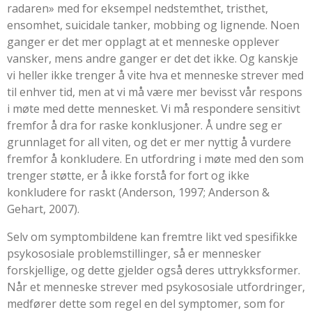
radaren» med for eksempel nedstemthet, tristhet,
ensomhet, suicidale tanker, mobbing og lignende. Noen
ganger er det mer opplagt at et menneske opplever
vansker, mens andre ganger er det det ikke. Og kanskje
vi heller ikke trenger å vite hva et menneske strever med
til enhver tid, men at vi må være mer bevisst vår respons
i møte med dette mennesket. Vi må respondere sensitivt
fremfor å dra for raske konklusjoner. Å undre seg er
grunnlaget for all viten, og det er mer nyttig å vurdere
fremfor å konkludere. En utfordring i møte med den som
trenger støtte, er å ikke forstå for fort og ikke
konkludere for raskt (
Anderson, 1997
;
Anderson &
Gehart, 2007
).
Selv om symptombildene kan fremtre likt ved spesifikke
psykososiale problemstillinger, så er mennesker
forskjellige, og dette gjelder også deres uttrykksformer.
Når et menneske strever med psykososiale utfordringer,
medfører dette som regel en del symptomer, som for