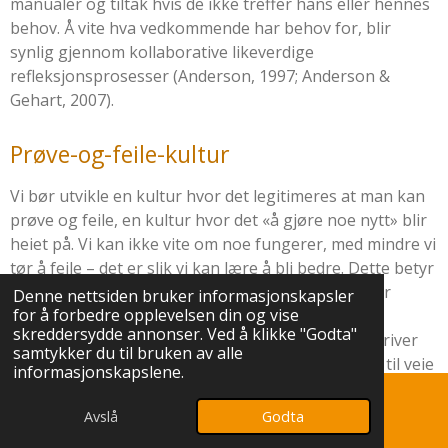
manualer og tiltak hvis de ikke treffer hans eller hennes
behov. Å vite hva vedkommende har behov for, blir
synlig gjennom kollaborative likeverdige
refleksjonsprosesser (
Anderson, 1997
;
Anderson &
Gehart, 2007
).
Prøve-og-feile-kultur
Vi bør utvikle en kultur hvor det legitimeres at man kan
prøve og feile, en kultur hvor det «å gjøre noe nytt» blir
heiet på. Vi kan ikke vite om noe fungerer, med mindre vi
tør å feile – det er slik vi kan lære å bli bedre. Dette betyr
også at man trenger ledere som legger til rette for
Denne nettsiden bruker informasjonskapsler
for å forbedre opplevelsen din og vise
utviklingsmuligheter gjennom å benytte «Bokløv-
skreddersydde annonser. Ved å klikke "Godta"
mentaliteten». Fagfolk kan kun bli bedre i det de driver
samtykker du til bruken av alle
med, gjennom praksis. Det er praksis som skaffer til veie
informasjonskapslene.
den nødvendige feedbacken, gjennom å se hvilke tiltak
som er vellykkede. Slik jeg ser det, er det den som søker
Avslå
Godta
E-post
Telefon
Kart
hjelp, som skal bestemme om et tiltak skal beholdes eller