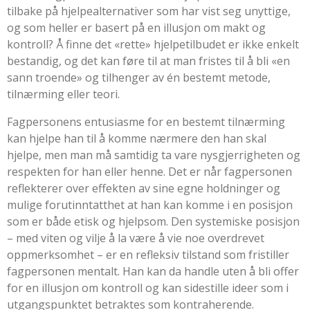
tilbake på hjelpealternativer som har vist seg unyttige,
og som heller er basert på en illusjon om makt og
kontroll? Å finne det «rette» hjelpetilbudet er ikke enkelt
bestandig, og det kan føre til at man fristes til å bli «en
sann troende» og tilhenger av én bestemt metode,
tilnærming eller teori.
Fagpersonens entusiasme for en bestemt tilnærming
kan hjelpe han til å komme nærmere den han skal
hjelpe, men man må samtidig ta vare nysgjerrigheten og
respekten for han eller henne. Det er når fagpersonen
reflekterer over effekten av sine egne holdninger og
mulige forutinntatthet at han kan komme i en posisjon
som er både etisk og hjelpsom. Den systemiske posisjon
– med viten og vilje å la være å vie noe overdrevet
oppmerksomhet – er en refleksiv tilstand som fristiller
fagpersonen mentalt. Han kan da handle uten å bli offer
for en illusjon om kontroll og kan sidestille ideer som i
utgangspunktet betraktes som kontraherende.