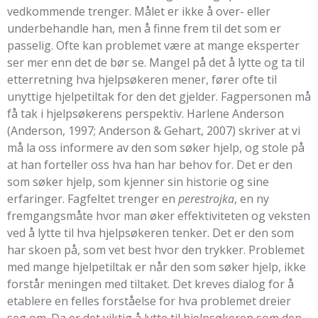
vedkommende trenger. Målet er ikke å over- eller
underbehandle han, men å finne frem til det som er
passelig. Ofte kan problemet være at mange eksperter
ser mer enn det de bør se. Mangel på det å lytte og ta til
etterretning hva hjelpsøkeren mener, fører ofte til
unyttige hjelpetiltak for den det gjelder. Fagpersonen må
få tak i hjelpsøkerens perspektiv. Harlene Anderson
(
Anderson, 1997
;
Anderson & Gehart, 2007
) skriver at vi
må la oss informere av den som søker hjelp, og stole på
at han forteller oss hva han har behov for. Det er den
som søker hjelp, som kjenner sin historie og sine
erfaringer. Fagfeltet trenger en
perestrojka
, en ny
fremgangsmåte hvor man øker effektiviteten og veksten
ved å lytte til hva hjelpsøkeren tenker. Det er den som
har skoen på, som vet best hvor den trykker. Problemet
med mange hjelpetiltak er når den som søker hjelp, ikke
forstår meningen med tiltaket. Det kreves dialog for å
etablere en felles forståelse for hva problemet dreier
seg om. Da er det viktig å lytte til hjelpsøkeren som den