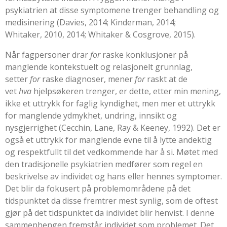
psykiatrien at disse symptomene trenger behandling og
medisinering (
Davies, 2014
;
Kinderman, 2014
;
Whitaker,
2010
,
2014
;
Whitaker & Cosgrove, 2015
).
Når fagpersoner drar
for
raske konklusjoner på
manglende kontekstuelt og relasjonelt grunnlag,
setter
for
raske diagnoser, mener
for
raskt at de
vet
hva
hjelpsøkeren trenger, er dette, etter min mening,
ikke et uttrykk for faglig kyndighet, men mer et uttrykk
for manglende ydmykhet, undring, innsikt og
nysgjerrighet (
Cecchin, Lane, Ray & Keeney, 1992
). Det er
også et uttrykk for manglende evne til å lytte andektig
og respektfullt til det vedkommende har å si. Møtet med
den tradisjonelle psykiatrien medfører som regel en
beskrivelse av individet og hans eller hennes symptomer.
Det blir da fokusert på problemområdene på det
tidspunktet da disse fremtrer mest synlig, som de oftest
gjør på det tidspunktet da individet blir henvist. I denne
sammenhengen fremstår individet som problemet. Det