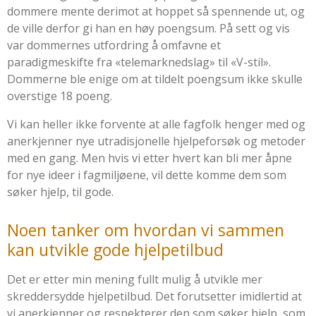
dommere mente derimot at hoppet så spennende ut, og
de ville derfor gi han en høy poengsum. På sett og vis
var dommernes utfordring å omfavne et
paradigmeskifte fra «telemarknedslag» til «V-stil».
Dommerne ble enige om at tildelt poengsum ikke skulle
overstige 18 poeng.
Vi kan heller ikke forvente at alle fagfolk henger med og
anerkjenner nye utradisjonelle hjelpeforsøk og metoder
med en gang. Men hvis vi etter hvert kan bli mer åpne
for nye ideer i fagmiljøene, vil dette komme dem som
søker hjelp, til gode.
Noen tanker om hvordan vi sammen
kan utvikle gode hjelpetilbud
Det er etter min mening fullt mulig å utvikle mer
skreddersydde hjelpetilbud. Det forutsetter imidlertid at
vi anerkjenner og respekterer den som søker hjelp, som