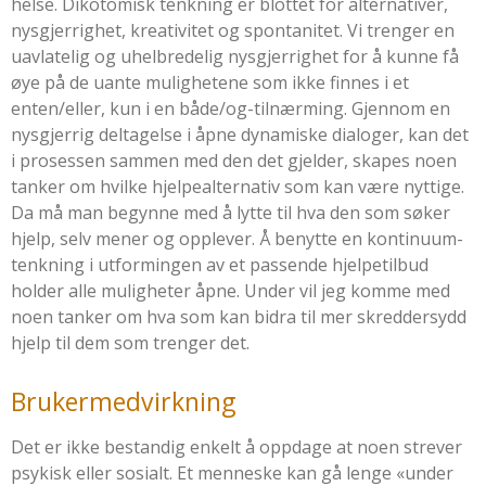
helse. Dikotomisk tenkning er blottet for alternativer,
nysgjerrighet, kreativitet og spontanitet. Vi trenger en
uavlatelig og uhelbredelig nysgjerrighet for å kunne få
øye på de uante mulighetene som ikke finnes i et
enten/eller, kun i en både/og-tilnærming. Gjennom en
nysgjerrig deltagelse i åpne dynamiske dialoger, kan det
i prosessen sammen med den det gjelder, skapes noen
tanker om hvilke hjelpealternativ som kan være nyttige.
Da må man begynne med å lytte til hva den som søker
hjelp, selv mener og opplever. Å benytte en kontinuum-
tenkning i utformingen av et passende hjelpetilbud
holder alle muligheter åpne. Under vil jeg komme med
noen tanker om hva som kan bidra til mer skreddersydd
hjelp til dem som trenger det.
Brukermedvirkning
Det er ikke bestandig enkelt å oppdage at noen strever
psykisk eller sosialt. Et menneske kan gå lenge «under