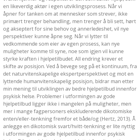
en likeverdig aktør i egen utviklingsprosess. Når vi
åpner for tanken om at mennesker som strever, ikke
primært trenger behandling, men trenger å bli sett, hørt
og akseptert for sine behov og annerledeshet, vil nye
perspektiver kunne åpne seg. Når vi lytter til
vedkommende som eier av egen prosess, kan nye
muligheter komme til syne, noe som igjen vil kunne
styrke kraften i hjelpetilbudet. All endring krever et
skifte av posisjon. Ved å bevege seg på et kontinuum, fra
det naturvitenskapelige ekspertperspektivet og mot en
lyttende humanvitenskapelig posisjon, bidrar man etter
min mening til utviklingen av bedre hjelpetilbud innenfor
psykisk helse. Problemer i utformingen av gode
hjelpetilbud ligger ikke i mangelen på muligheter, men
mer i mange fagpersoners ekskluderende dikotomiske
enten/eller-tenkning fremfor et både/og (
Hertz, 2013
). Å
anlegge en dikotomisk svart/hvitt-tenkning er lite nyttig
i utformingen av gode hjelpetilbud innenfor psykisk