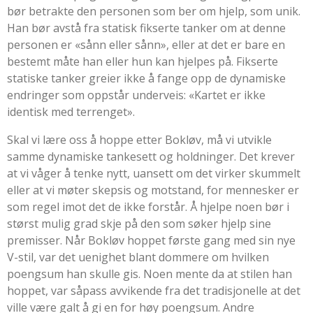
bør betrakte den personen som ber om hjelp, som unik.
Han bør avstå fra statisk fikserte tanker om at denne
personen er «sånn eller sånn», eller at det er bare en
bestemt måte han eller hun kan hjelpes på. Fikserte
statiske tanker greier ikke å fange opp de dynamiske
endringer som oppstår underveis: «Kartet er ikke
identisk med terrenget».
Skal vi lære oss å hoppe etter Bokløv, må vi utvikle
samme dynamiske tankesett og holdninger. Det krever
at vi våger å tenke nytt, uansett om det virker skummelt
eller at vi møter skepsis og motstand, for mennesker er
som regel imot det de ikke forstår. Å hjelpe noen bør i
størst mulig grad skje på den som søker hjelp sine
premisser. Når Bokløv hoppet første gang med sin nye
V-stil, var det uenighet blant dommere om hvilken
poengsum han skulle gis. Noen mente da at stilen han
hoppet, var såpass avvikende fra det tradisjonelle at det
ville være galt å gi en for høy poengsum. Andre