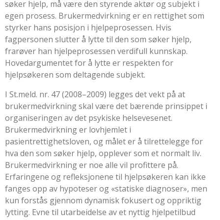
søker hjelp, må være den styrende aktør og subjekt i
egen prosess. Brukermedvirkning er en rettighet som
styrker hans posisjon i hjelpeprosessen. Hvis
fagpersonen slutter å lytte til den som søker hjelp,
frarøver han hjelpeprosessen verdifull kunnskap.
Hovedargumentet for å lytte er respekten for
hjelpsøkeren som deltagende subjekt.
I
St.meld. nr. 47 (2008–2009)
legges det vekt på at
brukermedvirkning skal være det bærende prinsippet i
organiseringen av det psykiske helsevesenet.
Brukermedvirkning er lovhjemlet i
pasientrettighetsloven, og målet er å tilrettelegge for
hva den som søker hjelp, opplever som et normalt liv.
Brukermedvirkning er noe alle vil profittere på.
Erfaringene og refleksjonene til hjelpsøkeren kan ikke
fanges opp av hypoteser og «statiske diagnoser», men
kun forstås gjennom dynamisk fokusert og oppriktig
lytting. Evne til utarbeidelse av et nyttig hjelpetilbud