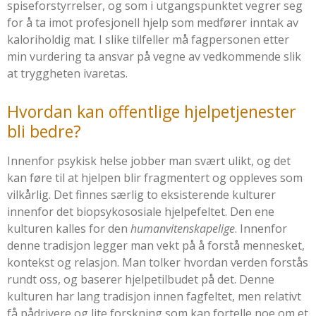
spiseforstyrrelser, og som i utgangspunktet vegrer seg
for å ta imot profesjonell hjelp som medfører inntak av
kaloriholdig mat. I slike tilfeller må fagpersonen etter
min vurdering ta ansvar på vegne av vedkommende slik
at tryggheten ivaretas.
Hvordan kan offentlige hjelpetjenester
bli bedre?
Innenfor psykisk helse jobber man svært ulikt, og det
kan føre til at hjelpen blir fragmentert og oppleves som
vilkårlig. Det finnes særlig to eksisterende kulturer
innenfor det biopsykososiale hjelpefeltet. Den ene
kulturen kalles for den
humanvitenskapelige
. Innenfor
denne tradisjon legger man vekt på å forstå mennesket,
kontekst og relasjon. Man tolker hvordan verden forstås
rundt oss, og baserer hjelpetilbudet på det. Denne
kulturen har lang tradisjon innen fagfeltet, men relativt
få pådrivere og lite forskning som kan fortelle noe om et