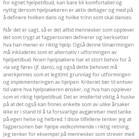
for egnet hjelpetilbud, kan bare bli komfortabel og
nyttig dersom hjelpsøkeren er aktiv deltager og med på
å definere hvilken dans og hvilke trinn som skal danses.
Når det er sagt, så er det alltid mennesker som opplever
det som trygt at fagpersonen definerer og iverksetter
hva han mener er riktig hjelp. Også denne tilnærmingen
må inkluderes som et alternativ i utformingen av
hjelpetilbud. Noen hjelpsøkere har et stort behov for å
«la seg føre» (jf. dans), og også dette behovet må
anerkjennes som et legitimt grunnlag for utformingen
og implementeringen av hjelpen. Kriteriet bør til enhver
tid være hva hjelpsøkeren ønsker, og hva han opplever
som et riktig hjelpetilbud. Det er imidlertid viktig å huske
på at det også kan finnes enkelte som av ulike årsaker
ikke er i stand til å ta forsvarlige avgjørelser med tanke
på egen helse og helbred. I disse tilfellene tenker jeg at
fagpersonen bør hjelpe vedkommende i riktig retning.
Jeg tenker for eksempel på mennesker som strever med