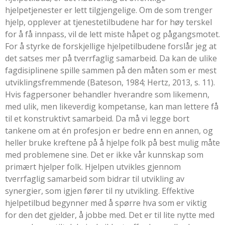
hjelpetjenester er lett tilgjengelige. Om de som trenger
hjelp, opplever at tjenestetilbudene har for høy terskel
for å få innpass, vil de lett miste håpet og pågangsmotet.
For å styrke de forskjellige hjelpetilbudene forslår jeg at
det satses mer på tverrfaglig samarbeid. Da kan de ulike
fagdisiplinene spille sammen på den måten som er mest
utviklingsfremmende (
Bateson, 1984
;
Hertz, 2013, s. 11
).
Hvis fagpersoner behandler hverandre som likemenn,
med ulik, men likeverdig kompetanse, kan man lettere få
til et konstruktivt samarbeid. Da må vi legge bort
tankene om at én profesjon er bedre enn en annen, og
heller bruke kreftene på å hjelpe folk på best mulig måte
med problemene sine. Det er ikke vår kunnskap som
primært hjelper folk. Hjelpen utvikles gjennom
tverrfaglig samarbeid som bidrar til utvikling av
synergier, som igjen fører til ny utvikling. Effektive
hjelpetilbud begynner med å spørre hva som er viktig
for den det gjelder, å jobbe med. Det er til lite nytte med