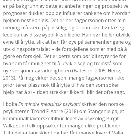
er på bakgrunn av dette at anbefalinger og prospektive
prognoser dukker opp og influerer tankene om hvordan
hjelpen best kan gis. Det er her fagpersonen etter min
mening må være påpasselig, og at han ikke bør la seg
lede kun av disse øyeblikksbildene. Han bør heller utvikle
evne til å lytte, slik at han får øye på sammenhengene og
utviklingspotensialet – de forskjellene som er med på å
gjøre en forskjell. Det er dette som bør bli styrende for
hva som får mulighet til å utvikle seg og fremstå som
nye versjoner av virkeligheten (
Bateson, 2005
;
Hertz,
2013
). På meg virker det som mange fagpersoner ikke
prioriterer plass nok til å lytte til hva den som søker
hjelp har å si – tiden strekker ikke til, blir det ofte sagt.
I boka
En mindre medisinsk psykiatri
skriver den norske
psykiateren
Trond F. Aarre (2018)
om Stangehjelpa, et
kommunalt lavterskeltilbud ledet av psykolog Birgit
Valla, som folk oppsøker for mange ulike problemer.
Tilbudet er landskjent og har fått mange lovord. Valla