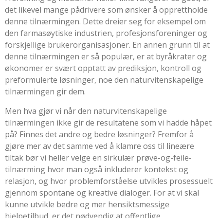
det likevel mange pådrivere som ønsker å opprettholde
denne tilnærmingen. Dette dreier seg for eksempel om
den farmasøytiske industrien, profesjonsforeninger og
forskjellige brukerorganisasjoner. En annen grunn til at
denne tilnærmingen er så populær, er at byråkrater og
økonomer er svært opptatt av prediksjon, kontroll og
preformulerte løsninger, noe den naturvitenskapelige
tilnærmingen gir dem.
Men hva gjør vi når den naturvitenskapelige
tilnærmingen ikke gir de resultatene som vi hadde håpet
på? Finnes det andre og bedre løsninger? Fremfor å
gjøre mer av det samme ved å klamre oss til lineære
tiltak bør vi heller velge en sirkulær prøve-og-feile-
tilnærming hvor man også inkluderer kontekst og
relasjon, og hvor problemforståelse utvikles prosessuelt
gjennom spontane og kreative dialoger. For at vi skal
kunne utvikle bedre og mer hensiktsmessige
hjelpetilbud, er det nødvendig at offentlige