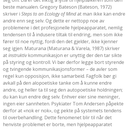
beste manualen. Gregory Bateson (
Bateson, 1972
)
skriver i
Steps to an Ecology of Mind
at man ikke kan endre
andre enn seg selv. Og dette er nettopp noe av
problemene i det profesjonelle hjelpeapparatet, nemlig
tendensen til å indusere tiltak til endring, men som ikke
fører til noe nyttig, fordi den det gjelder, ikke kjenner
seg igjen. Maturana (Maturana & Varela, 1987) skriver
at
instruktiv
kommunikasjon er unyttig der den tar sikte
på styring og kontroll. Vi bør derfor legge bort styrende
og tvingende kommunikasjonsformer – de avler som
regel kun opposisjon, ikke samarbeid. Fagfolk bør gi
avkall på den alopoetiske tanke om å kunne endre
andre, og heller ta til seg den autopoetiske holdningen;
du kan kun endre deg selv. Enhver eier sine meninger,
ingen eier sannheten. Psykiater Tom Andersen påpekte
derfor at «nok er nok», og pekte på systemets tendens
til overbehandling. Dette fenomenet blir til når det
henviste problemet er borte, men hjelpeapparatet