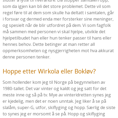
som da igjen kan bli det store problemet. Dette vil som
regel føre til at dem som skulle ha deltatt i samtalen, går
i forsvar og dermed enda mer forsterker sine meninger,
og spesielt når de blir utfordret på dem. Vi som fagfolk
må sammen med personen vi skal hjelpe, utvikle det
hjelpetilbudet han eller hun tenker passer til hans eller
hennes behov. Dette betinger at man retter all
oppmerksomheten og nysgjerrigheten mot hva akkurat
denne personen tenker.
Hoppe etter Wirkola eller Bokløv?
Som hollender kom jeg til Norge på begynnelsen av
1980-tallet. Det var vinter og kaldt og jeg satt for det
meste inne og så på tv. Mye av vinteridretten synes jeg
er kjedelig, men det er noen unntak. Jeg liker å se på
slalåm, super-G, utfor, skiflyging og hopp. Særlig de siste
to synes jeg er morsomt å se på. Hopp og skiflyging