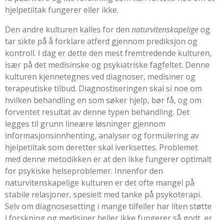
hjelpetiltak fungerer eller ikke.
Den andre kulturen kalles for den
naturvitenskapelige
og
tar sikte på å forklare atferd gjennom prediksjon og
kontroll. I dag er dette den mest fremtredende kulturen,
især på det medisinske og psykiatriske fagfeltet. Denne
kulturen kjennetegnes ved diagnoser, medisiner og
terapeutiske tilbud. Diagnostiseringen skal si noe om
hvilken behandling en som søker hjelp, bør få, og om
forventet resultat av denne typen behandling. Det
legges til grunn lineære løsninger gjennom
informasjonsinnhenting, analyser og formulering av
hjelpetiltak som deretter skal iverksettes. Problemet
med denne metodikken er at den ikke fungerer optimalt
for psykiske helseproblemer. Innenfor den
naturvitenskapelige kulturen er det ofte mangel på
stabile relasjoner, spesielt med tanke på psykoterapi.
Selv om diagnosesetting i mange tilfeller har liten støtte
i forskning og medisiner heller ikke fungerer så godt, er