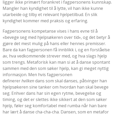
ligger ikke primært forankret i fagpersonens kunnskap.
Mangler han kyndighet til å lytte, vil han ikke kunne
utarbeide og tilby et relevant hjelpetilbud. En slik
kyndighet kommer med praksis og erfaring.
Fagpersonens kompetanse vises i hans evne til å
«bevege seg med hjelpsøkeren over tid», og det betyr å
gjøre det mest mulig på hans eller hennes premisser.
Bare da kan fagpersonen få innblikk i, og en forståelse
av, hva vedkommende strever med, og hva slags hjelp
som trengs. Metaforisk kan man si at å danse spontant
sammen med den som søker hjelp, kan gi meget nyttig
informasjon. Men hvis fagpersonen
definerer
hvilken
dans som skal danses, påtvinger han
hjelpsøkeren sine tanker om hvordan han skal bevege
seg. Enhver dans har sin egen rytme, bevegelse og
timing, og det er slettes ikke sikkert at den som søker
hjelp, føler seg komfortabel med rumba når han bare
har lært å danse cha-cha-cha. Dansen, som en metafor