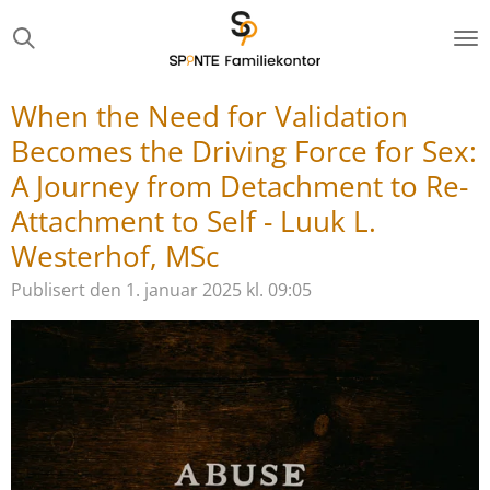
Gå
til
hovedinnhold
When the Need for Validation
Becomes the Driving Force for Sex:
A Journey from Detachment to Re-
Attachment to Self - Luuk L.
Westerhof, MSc
Publisert den 1. januar 2025 kl. 09:05