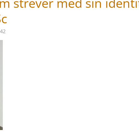
strever med sin identit
Sc
:42