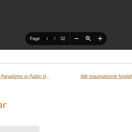
Treating Traumatized Youth: Shifting Paradigms in Public Healthcare for Complex Biopsychosocial Needs - Luuk L. Westerhof, MSc
ar