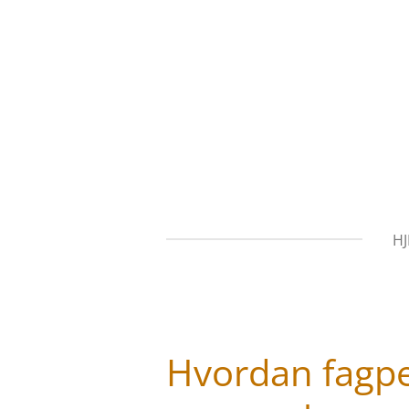
Gå
til
hovedinnhold
H
Hvordan fagp