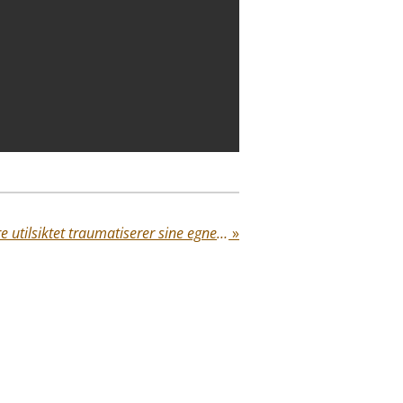
Når traumatiserte foreldre utilsiktet traumatiserer sine egne barn: Manifestasjoner, tilknytningsskader, og veien mot legedom - Luuk L. Westerhof, MSc
»